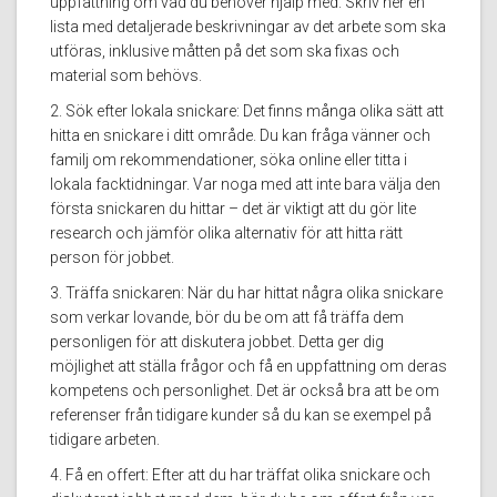
uppfattning om vad du behöver hjälp med. Skriv ner en
lista med detaljerade beskrivningar av det arbete som ska
utföras, inklusive måtten på det som ska fixas och
material som behövs.
2. Sök efter lokala snickare: Det finns många olika sätt att
hitta en snickare i ditt område. Du kan fråga vänner och
familj om rekommendationer, söka online eller titta i
lokala facktidningar. Var noga med att inte bara välja den
första snickaren du hittar – det är viktigt att du gör lite
research och jämför olika alternativ för att hitta rätt
person för jobbet.
3. Träffa snickaren: När du har hittat några olika snickare
som verkar lovande, bör du be om att få träffa dem
personligen för att diskutera jobbet. Detta ger dig
möjlighet att ställa frågor och få en uppfattning om deras
kompetens och personlighet. Det är också bra att be om
referenser från tidigare kunder så du kan se exempel på
tidigare arbeten.
4. Få en offert: Efter att du har träffat olika snickare och