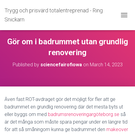
Trygg och prisvärd totalentreprenad - Ring
Snickarn
T
O
G
G
Gör om i badrummet utan grundlig
L
E
renovering
N
A
Published by
sciencefairofiowa
on
March 14, 2023
V
I
G
A
T
I
Även fast ROT-avdraget gör det möjligt för fler att ge
O
N
badrummet en grundlig renovering där det mesta byts ut
eller byggs om med
badrumsrenoveringargöteborg.se
så
är det många som måste spara pengar under en längre tid
för att så småningom kunna ge badrummet den
makeover