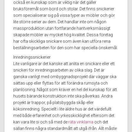
också en kunskap som är viktig när det gäller
bruksföremål som bord och stolar. Det finns snickerier
som specialiserar sig på vissa typer av möbler och gör
lite större serier av dem. Det handlar inte om någon
massproduktion utan fortfarande hantverksmässigt
skapade möbler av mycket hög kvalitet. Dessa företag
har ofta skickliga snickare som även kan utföra rena
beställningsarbeten för den som har speciella önskemål.
Inredningssnickerier
Lite vanligare är det kanske att anlita en snickare eller ett
snickeri för inredningsarbeten av olika slag. Det är
ganska vanligt med ombyggnadsprojekt där väggar ska
sättas upp eller flyttas för att förändra rumsyta och
planlösning. Något som kräver en hel del kunskap för att
husets bärande konstruktion inte ska påverkas. Andra
projekt är trappor, på platsbyggda skåp eller
köksinredning. Speciellt i lite äldre hus är det värdefullt
med både erfarenhet och yrkesskicklighet eftersom det
kan vara lite si och så med de
räta vinklarna
och det
sällan finns några standardmått att utgå ifrån. Allt måste