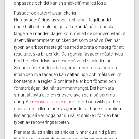
anpassas och det kan en snickerifirma lätt lösa.
Fasader och utomhussnickerier
Husfasader åldras av väder och vind. Regelbundet
underhåll och målning gör att de ändå håller ganska
länge men när den dagen kommer att de behöver bytas ut
är ett välrenommerat snickeri det som behövs. Den här
typen av arbete måste göras med största omsorg för att
resultatet ska bli perfekt. Den gamla fasaden måste rivas
bort helt eller delvis beroende på vilket skick den är i.
Sedan måste underarbete göras med största omsorg
innan den nya fasaden kan sättas upp och målas enligt
konstens alla regler. Glöm inte heller bort fönster och
fönsterbågar i det här sammanhanget. Det kan vara
smart att byta ut eller renovera även dem på samma
gång. Att
renovera fasaden
är ett stort och viktigt arbete
som är mer eller mindre avgörande för husets framtida
livslängd så var noga när du väljer snickeri för den här
typen av renoveringsarbeten.
Planerar du att anlita ett snickeri vinner du alltid på att