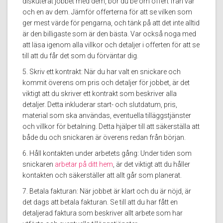
diskuterat jobbet med dem, bör du be om offert från var
och en av dem. Jämför offerterna för att se vilken som
ger mest värde för pengarna, och tänk på att det inte alltid
är den billigaste som är den bästa. Var också noga med
att läsa igenom alla villkor och detaljer i offerten för att se
till att du får det som du förväntar dig.
5. Skriv ett kontrakt: När du har valt en snickare och
kommit överens om pris och detaljer för jobbet, är det
viktigt att du skriver ett kontrakt som beskriver alla
detaljer. Detta inkluderar start- och slutdatum, pris,
material som ska användas, eventuella tilläggstjänster
och villkor för betalning. Detta hjälper till att säkerställa att
både du och snickaren är överens redan från början.
6. Håll kontakten under arbetets gång: Under tiden som
snickaren
arbetar på ditt hem
, är det viktigt att du håller
kontakten och säkerställer att allt går som planerat.
7. Betala fakturan: När jobbet är klart och du är nöjd, är
det dags att betala fakturan. Se till att du har fått en
detaljerad faktura som beskriver allt arbete som har