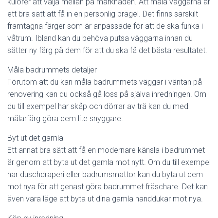
kulörer att välja mellan på marknaden. Att måla väggarna är
ett bra sätt att få in en personlig prägel. Det finns särskilt
framtagna färger som är anpassade för att de ska funka i
våtrum. Ibland kan du behöva putsa väggarna innan du
sätter ny färg på dem för att du ska få det bästa resultatet.
Måla badrummets detaljer
Förutom att du kan måla badrummets väggar i väntan på
renovering kan du också gå loss på själva inredningen. Om
du till exempel har skåp och dörrar av trä kan du med
målarfärg göra dem lite snyggare.
Byt ut det gamla
Ett annat bra sätt att få en modernare känsla i badrummet
är genom att byta ut det gamla mot nytt. Om du till exempel
har duschdraperi eller badrumsmattor kan du byta ut dem
mot nya för att genast göra badrummet fräschare. Det kan
även vara läge att byta ut dina gamla handdukar mot nya.